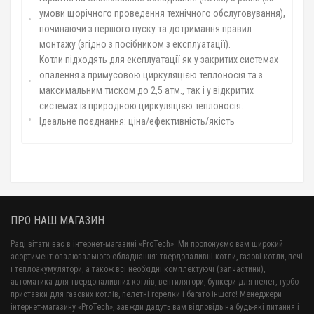
умови щорічного проведення технічного обслуговування),
починаючи з першого пуску та дотримання правил
монтажу (згідно з посібником з експлуатації).
Котли підходять для експлуатації як у закритих системах
опалення з примусовою циркуляцією теплоносія та з
максимальним тиском до 2,5 атм., так і у відкритих
системах із природною циркуляцією теплоносія.
Ідеальне поєднання: ціна/ефективність/якість
ПРО НАШ МАГАЗИН
Раді вітати вас в інтернет-магазині «ProTech». Ми пропонуємо вам широкий
асортимент опалювального обладнання: твердопаливні котли, газові котли, печі
і теплоакумулятори, а також всі необхідні комплектуючі (запчастини),
автоматика для твердопаливних котлів, вентилятори, бункери для пелет, турбо-
приставки для газових котлів, пелетні горелки і багато іншого! Менеджери
інтернет-магазину «ProTech», завжди дадуть вам відповідь на будь-які питання і