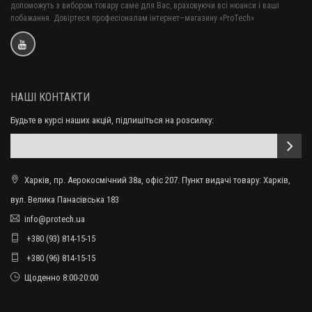
допоможуть з вибором товару саме для Вас, враховуючи всі нюанси і ваші
побажання. Довіртеся професіоналам інтернет–магазину «ProTech»
НАШІ КОНТАКТИ
Будьте в курсі наших акцій, підпишіться на розсилку:
Харків, пр. Аерокосмічний 38а, офіс 207. Пункт видачі товару: Харків,
вул. Велика Панасівська 183
info@protech.ua
+380 (93) 814-15-15
+380 (96) 814-15-15
Щоденно 8:00-20:00