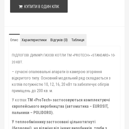
КУПИТИ В ОДИН КЛІК
Опис
Характеристики
Відгуків (0)
Таблиця
ПІДЛОГОВІ ДИМАРІ ГАЗОВІ КОТЛИ ТМ «PROTECH» «STANDARD» 10-
20 КВТ.
– сучасні опалювальні апарати із камерою згоряння
відкритого типу. Основний модельний ряд складається з
котлів потужністю 10, 12, 16, 20 кВт та забезпечує обігрів
приміщень до 200 кв. м.
У котлах
ТМ «ProTech» застосовуються комплектуючі
європейського виробництва (автоматика – EUROSIT,
пальники – POLIDORO).
У теплообміннику застосовані цільнотягнуті
(безшовні), на відміну від інших виробників, труби з