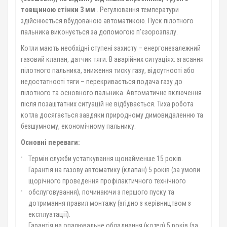
товщиною стінки 3 мм
. Регулювання температури
здійснюється вбудованою автоматикою. Пуск пілотного
пальника виконується за допомогою п'єзорозпалу.
Котли мають необхідні ступені захисту – енергонезалежний
газовий клапан, датчик тяги. В аварійних ситуаціях: згасання
пілотного пальника, зниження тиску газу, відсутності або
недостатності тяги – перекривається подача газу до
пілотного та основного пальника. Автоматичне включення
після позаштатних ситуацій не відбувається. Тиха робота
котла досягається завдяки природному димовидаленню та
безшумному, економічному пальнику.
Основні переваги:
Термін служби устаткування щонайменше 15 років.
Гарантія на газову автоматику (клапан) 5 років (за умови
щорічного проведення профілактичного технічного
обслуговування), починаючи з першого пуску та
дотримання правил монтажу (згідно з керівництвом з
експлуатації).
Гарантія на опалювальне обладнання (котел) 5 років (за