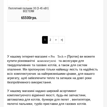
Пеллетний пальник 30 (5-45 кВт)
BEETERM
65500грн.
1
2
>
>|
У нашому інтернет-магазині «
Pro
Tech
» (Протек) ви можете
купити різноманітні
комплектуючі
та аксесуари для
твердопаливних та газових котлів, а також для систем
опалення. Ми пропонуємо тільки найвищу якість та надійність
всіх комплектуючих за найприємнішими цінами, для вашого
агрегату, щоб забезпечити тепло та затишок на довгі роки
безпроблемного використання.
У нашому магазині надано широкий асортимент
комплектуючого відмінної якості, будь-які запчастини,
автоматика для котлів, бункери для
пелет
, вентилятори,
пелетні пальники,
турбо
приставки для газових котлів.