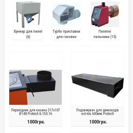
Бункер для пелет
Турбо приставки
Пелетні
(6)
для газових
пальники (15)
котлів (2)
Перехідник для казана 217х107
Подовжувач для димоходів
Ø148 Protech Б.150.16
котлів 600мм Protech
1000грн.
1000грн.