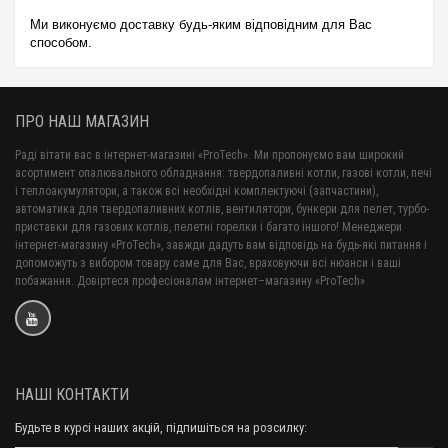
Ми виконуємо доставку будь-яким відповідним для Вас
способом.
ПРО НАШ МАГАЗИН
Раді вітати вас в інтернет-магазині «ProTech». Ми пропонуємо вам широкий
асортимент опалювального обладнання: твердопаливні котли, газові котли, печі
і теплоакумулятори, а також всі необхідні комплектуючі (запчастини),
автоматика для твердопаливних котлів, вентилятори, бункери для пелет, турбо-
приставки для газових котлів, пелетні горелки і багато іншого! Менеджери
інтернет-магазину «ProTech», завжди дадуть вам відповідь на будь-які питання і
допоможуть з вибором товару саме для Вас, враховуючи всі нюанси і ваші
побажання. Довіртеся професіоналам інтернет–магазину «ProTech»
НАШІ КОНТАКТИ
Будьте в курсі наших акцій, підпишіться на розсилку: