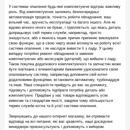
У системах опалення будь-яке комплектуюче відіграє важливу
роль. Від комплектуючих залежить безпосередньо
автоматизація процесів, точність роботи обладнання, ваш
вільний час, зручність експлуатації та багато іншого. Але як
відомо вічного нічого не буває, і трапляється, що якась деталь
допрацьовує свій термін служби, наприклад, просто
зношується, або з якихось інших причин припиняє виконувати
свою функцію, що в свою чергу може вплинути на роботу всієї
системи опалення, і як наслідок вивести її з ладу. У цьому
випадку потрібно ремонт обладнання із заміною
комплектуючих або аксесуарів (деталей), що вийшли з ладу.
Також покупка додаткового комплектуючого та запчастин може
бути пов'язана з елементарним бажанням удосконалити свою
опалювальну систему, наприклад доповнити свій котел
додатковими функціями, встановити автоматику, турбонаддув
та інше. Наші спеціалісти прийдуть до вас на допомогу,
підкажуть і допоможуть підібрати потрібну деталь або
комплектуючі. Придбані у нас товари відповідають усім
вимогам та стандартам якості, завдяки чому збільшується
термін служби котла та й усієї системи опалення.
Звернувшись до нашого інтернет магазину, ви отримаєте
відповіді на всі питання, які вас цікавлять, наші досвідчені
менеджери проконсультують і допоможуть з вибором.