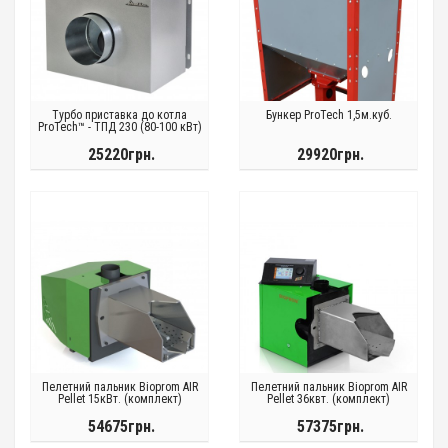
Турбо приставка до котла
Бункер ProTech 1,5м.куб.
ProTech™ - ТПД 230 (80-100 кВт)
25220грн.
29920грн.
Пелетний пальник Bioprom AIR
Пелетний пальник Bioprom AIR
Pellet 15кВт. (комплект)
Pellet 36квт. (комплект)
54675грн.
57375грн.