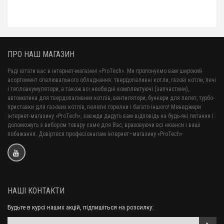
ПРО НАШ МАГАЗИН
Раді вітати вас в інтернет-магазині «ProTech». Ми пропонуємо вам широкий
асортимент опалювального обладнання: твердопаливні котли, газові котли, печі
і теплоакумулятори, а також всі необхідні комплектуючі (запчастини),
автоматика для твердопаливних котлів, вентилятори, бункери для пелет, турбо-
приставки для газових котлів, пелетні горелки і багато іншого! Менеджери
інтернет-магазину «ProTech», завжди дадуть вам відповідь на будь-які питання і
допоможуть з вибором товару саме для Вас, враховуючи всі нюанси і ваші
побажання. Довіртеся професіоналам інтернет–магазину «ProTech»
НАШІ КОНТАКТИ
Будьте в курсі наших акцій, підпишіться на розсилку: