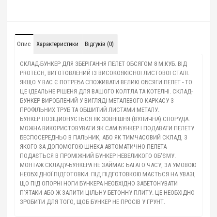
Опис
Характеристики
Відгуків (0)
СКЛАД-БУНКЕР ДЛЯ ЗБЕРІГАННЯ ПЕЛЕТ ОБСЯГОМ 8 М.КУБ. ВІД
PROTECH, ВИГОТОВЛЕНИЙ ІЗ ВИСОКОЯКІСНОЇ ЛИСТОВОЇ СТАЛІ.
ЯКЩО У ВАС Є ПОТРЕБА СПОЖИВАТИ ВЕЛИКІ ОБСЯГИ ПЕЛЕТ - ТО
ЦЕ ІДЕАЛЬНЕ РІШЕНЯ ДЛЯ ВАШОГО КОЛТЛА ТА КОТЕЛНІ. СКЛАД-
БУНКЕР ВИРОБЛЕНИЙ У ВИГЛЯДІ МЕТАЛЕВОГО КАРКАСУ З
ПРОФІЛЬНИХ ТРУБ ТА ОБШИТИЙ ЛИСТАМИ МЕТАЛУ.
БУНКЕР ПОЗІЦИОНУЄТЬСЯ ЯК ЗОВНІШНЯ (ВУЛИЧНА) СПОРУДА.
МОЖНА ВИКОРИСТОВУВАТИ ЯК САМ БУНКЕР І ПОДАВАТИ ПЕЛЕТУ
БЕСПОСЕРЕДНЬО В ПАЛЬНИК, АБО ЯК ТИМЧАСОВИЙ СКЛАД, З
ЯКОГО ЗА ДОПОМОГОЮ ШНЕКА АВТОМАТИЧНО ПЕЛЕТА
ПОДАЄТЬСЯ В ПРОМІЖНИЙ БУНКЕР НЕВЕЛИКОГО ОБ'ЄМУ.
МОНТАЖ СКЛАДУ-БУНКЕРА НЕ ЗАЙМАЄ БАГАТО ЧАСУ, ЗА УМОВОЮ
НЕОБХІДНОЇ ПІДГОТОВКИ. ПІД ПІДГОТОВКОЮ МАЄТЬСЯ НА УВАЗІ,
ЩО ПІД ОПОРНІ НОГИ БУНКЕРА НЕОБХІДНО ЗАБЕТОНУВАТИ
П’ЯТАКИ АБО Ж ЗАЛИТИ ЦІЛЬНУ БЕТОННУ ПЛИТУ. ЦЕ НЕОБХІДНО
ЗРОБИТИ ДЛЯ ТОГО, ЩОБ БУНКЕР НЕ ПРОСІВ У ГРУНТ.