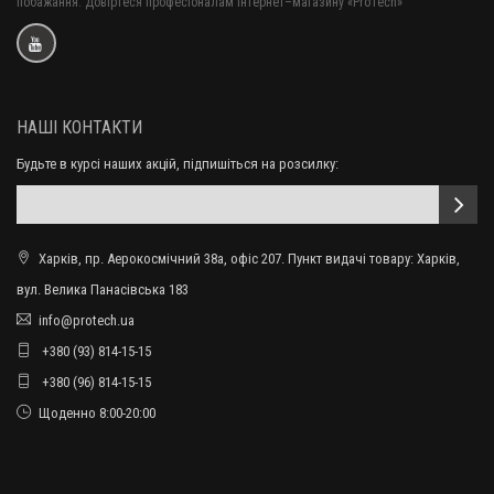
побажання. Довіртеся професіоналам інтернет–магазину «ProTech»
НАШІ КОНТАКТИ
Будьте в курсі наших акцій, підпишіться на розсилку:
Харків, пр. Аерокосмічний 38а, офіс 207. Пункт видачі товару: Харків,
вул. Велика Панасівська 183
info@protech.ua
+380 (93) 814-15-15
+380 (96) 814-15-15
Щоденно 8:00-20:00