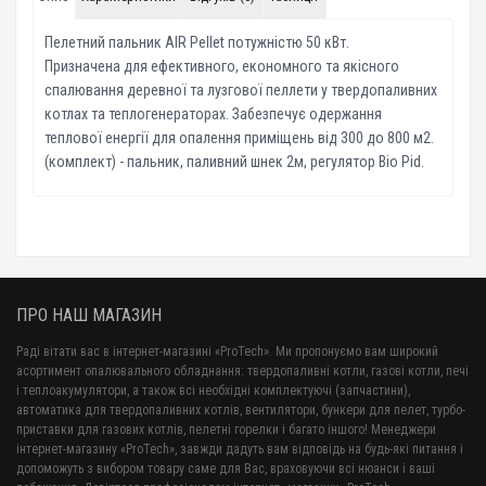
Пелетний пальник AIR Pellet потужністю 50 кВт.
Призначена для ефективного, економного та якісного
спалювання деревної та лузгової пеллети у твердопаливних
котлах та теплогенераторах. Забезпечує одержання
теплової енергії для опалення приміщень від 300 до 800 м2.
(комплект) - пальник, паливний шнек 2м, регулятор Bio Pid.
ПРО НАШ МАГАЗИН
Раді вітати вас в інтернет-магазині «ProTech». Ми пропонуємо вам широкий
асортимент опалювального обладнання: твердопаливні котли, газові котли, печі
і теплоакумулятори, а також всі необхідні комплектуючі (запчастини),
автоматика для твердопаливних котлів, вентилятори, бункери для пелет, турбо-
приставки для газових котлів, пелетні горелки і багато іншого! Менеджери
інтернет-магазину «ProTech», завжди дадуть вам відповідь на будь-які питання і
допоможуть з вибором товару саме для Вас, враховуючи всі нюанси і ваші