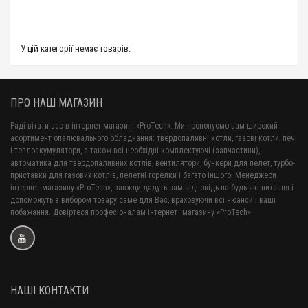
У цій категорії немає товарів.
ПРО НАШ МАГАЗИН
Раді вітати вас в інтернет-магазині «ProTech». Ми пропонуємо вам широкий
асортимент опалювального обладнання: твердопаливні котли, газові котли, печі
і теплоакумулятори, а також всі необхідні комплектуючі (запчастини),
автоматика для твердопаливних котлів, вентилятори, бункери для пелет, турбо-
приставки для газових котлів, пелетні горелки і багато іншого! Менеджери
інтернет-магазину «ProTech», завжди дадуть вам відповідь на будь-які питання і
допоможуть з вибором товару саме для Вас, враховуючи всі нюанси і ваші
побажання. Довіртеся професіоналам інтернет–магазину «ProTech»
НАШІ КОНТАКТИ