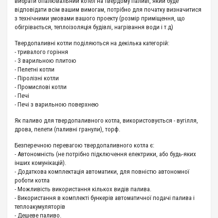
вибрати опалювальний котел на твердому паливі, який буде
відповідати всім вашим вимогам, потрібно для початку визначитися
з технічними умовами вашого проекту (розмір приміщення, що
обігрівається, теплоізоляція будівлі, нагрівання води і т.д)
Твердопаливні котли поділяються на декілька категорій:
- тривалого горіння
- З варильною плитою
- Пелетні котли
- Піролізні котли
- Промислові котли
- Печі
- Печі з варильною поверхнею
Як паливо для твердопаливного котла, використовується - вугілля,
дрова, пелети (паливні гранули), торф.
Безперечною перевагою твердопаливного котла є:
- Автономність (не потрібно підключення електрики, або будь-яких
інших комунікацій).
- Додаткова комплектація автоматики, для повністю автономної
роботи котла
- Можливість використання кількох видів палива.
- Використання в комплекті бункерів автоматичної подачі палива і
теплоакумуляторів
- Дешеве паливо.