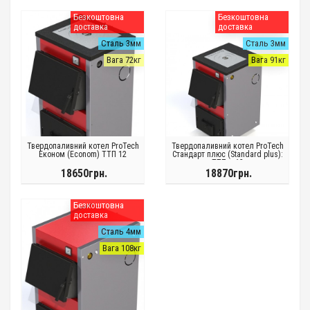
Безкоштовна
Безкоштовна
доставка
доставка
Сталь 3мм
Сталь 3мм
Вага 72кг
Вага 91кг
Твердопаливний котел ProTech
Твердопаливний котел ProTech
Економ (Econom) ТТП 12
Стандарт плюс (Standard plus):
ТТП – 12
18650грн.
18870грн.
Безкоштовна
доставка
Сталь 4мм
Вага 108кг