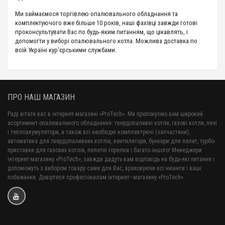
Ми займаємося торгівлею опалювального обладнання та
комплектуючого вже більше 10 років, наші фахівці завжди готові
проконсультувати Вас по будь-яким питанням, що цікавлять, і
допомогти у виборі опалювального котла. Можлива доставка по
всій Україні кур'єрськими службами.
ПРО НАШ МАГАЗИН
Раді вітати вас в інтернет-магазині «ProTech». Ми пропонуємо вам широкий
асортимент опалювального обладнання: твердопаливні котли, газові котли, печі
і теплоакумулятори, а також всі необхідні комплектуючі (запчастини),
автоматика для твердопаливних котлів, вентилятори, бункери для пелет, турбо-
приставки для газових котлів, пелетні горелки і багато іншого! Менеджери
інтернет-магазину «ProTech», завжди дадуть вам відповідь на будь-які питання і
допоможуть з вибором товару саме для Вас, враховуючи всі нюанси і ваші
побажання. Довіртеся професіоналам інтернет–магазину «ProTech»