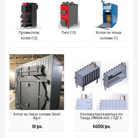
Промислові
Печі (13)
Котли на тюках
котли (12)
соломи (1)
Котел на тюках соломи Smart
Опалювально-варильна піч
Agro
Панда (PANDA mini ) ПДГ-5
0грн.
6600грн.