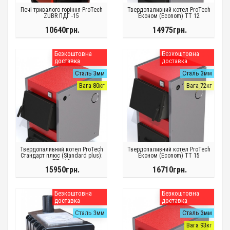
Печі тривалого горіння ProTech
Твердопаливний котел ProTech
ZUBR ПДГ -15
Економ (Econom) TT 12
10640грн.
14975грн.
Безкоштовна
Безкоштовна
доставка
доставка
Сталь 3мм
Сталь 3мм
Вага 80кг
Вага 72кг
Твердопаливний котел ProTech
Твердопаливний котел ProTech
Стандарт плюс (Standard plus):
Економ (Econom) TT 15
ТТ - 12
15950грн.
16710грн.
Безкоштовна
Безкоштовна
доставка
доставка
Сталь 3мм
Сталь 3мм
Вага 93кг