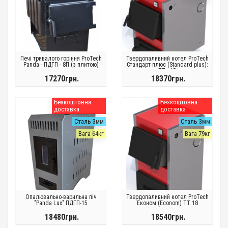
Печі тривалого горіння ProTech
Твердопаливний котел ProTech
Panda - ПДГП - 8П (з плитою)
Стандарт плюс (Standard plus):
ТТ - 15
17270грн.
18370грн.
Безкоштовна
Безкоштовна
доставка
доставка
Сталь 3мм
Сталь 3мм
Вага 64кг
Вага 79кг
Опалювально-варильна піч
Твердопаливний котел ProTech
"Panda Lux" ПДГП-15
Економ (Econom) TT 18
18480грн.
18540грн.