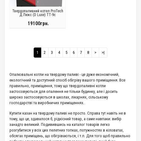
Твердопаливний котел ProTech
Д Люкс (D Luxe) ТТ-9с
19100грн.
1
2
3
4
5
6
7
8
>
>|
Опалювальні котли на твердому паливі - це дуже економічний,
екологічний та доступний спосіб обігріву вашого приміщення. Все
правильно, приміщення, тому що твердопаливні котли
застосовуються для опалення не тільки будинку, але і досить
широко застосовуються в школах, лікарнях, сільському
господарстві та виробничих приміщеннях.
Купити казан на твердому паливі не просто. Справа тут навіть не в
тому, що це, здавалося б, рідкісний товар, а саме навпаки: вибір
занадто великий. Подивившись на каталог товарів легко
розгубитися у всіх цих пелетних топках, потужностях в кіловатах,
обсягах приміщень, що обігріваються, і т.п. Для того щоб правильно