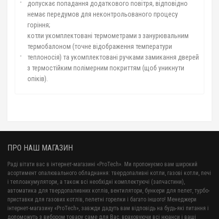
допускає попадання додаткового повітря, відповідно
немає передумов для неконтрольованого процесу
горіння;
котли укомплектовані термометрами з занурювальним
термобалоном (точне відображення температури
теплоносія) та укомплектовані ручками замикання дверей
з термостійким полімерним покриттям (щоб уникнути
опіків).
ПРО НАШ МАГАЗИН
Раді вітати вас в інтернет-магазині «ProTech». Ми пропонуємо вам широкий
асортимент опалювального обладнання: твердопаливні котли, газові котли, печі
і теплоакумулятори, а також всі необхідні комплектуючі (запчастини),
автоматика для твердопаливних котлів, вентилятори, бункери для пелет, турбо-
приставки для газових котлів, пелетні горелки і багато іншого! Менеджери
інтернет-магазину «ProTech», завжди дадуть вам відповідь на будь-які питання і
допоможуть з вибором товару саме для Вас, враховуючи всі нюанси і ваші