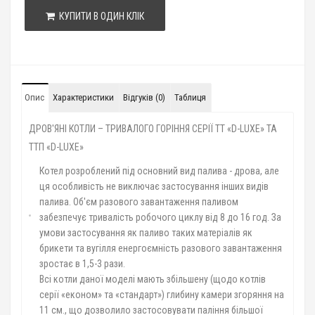
КУПИТИ В ОДИН КЛІК
Опис
Характеристики
Відгуків (0)
Таблиця
ДРОВ'ЯНІ КОТЛИ – ТРИВАЛОГО ГОРІННЯ СЕРІЇ ТТ «D-LUXE» ТА
ТТП «D-LUXE»
Котел розроблений під основний вид палива - дрова, але
ця особливість не виключає застосування інших видів
палива. Об'єм разового завантаження паливом
забезпечує тривалість робочого циклу від 8 до 16 год. За
умови застосування як паливо таких матеріалів як
брикети та вугілля енергоємність разового завантаження
зростає в 1,5-3 рази.
Всі котли даної моделі мають збільшену (щодо котлів
серії «економ» та «стандарт») глибину камери згоряння на
11 см., що дозволило застосовувати паління більшої