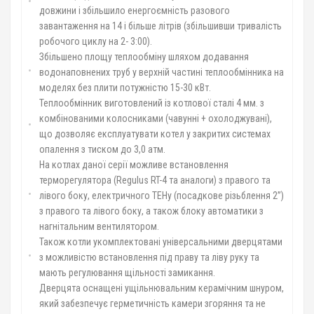
довжини і збільшило енергоємність разового
завантаження на 14 і більше літрів (збільшивши тривалість
робочого циклу на 2- 3:00).
Збільшено площу теплообміну шляхом додавання
водонаповнених труб у верхній частині теплообмінника на
моделях без плити потужністю 15-30 кВт.
Теплообмінник виготовлений із котлової сталі 4 мм. з
комбінованими колосниками (чавунні + охолоджувані),
що дозволяє експлуатувати котел у закритих системах
опалення з тиском до 3,0 атм.
На котлах даної серії можливе встановлення
терморегулятора (Regulus RT-4 та аналоги) з правого та
лівого боку, електричного ТЕНу (посадкове різьблення 2”)
з правого та лівого боку, а також блоку автоматики з
нагнітальним вентилятором.
Також котли укомплектовані універсальними дверцятами
з можливістю встановлення під праву та ліву руку та
мають регулювання щільності замикання.
Дверцята оснащені ущільнювальним керамічним шнуром,
який забезпечує герметичність камери згоряння та не