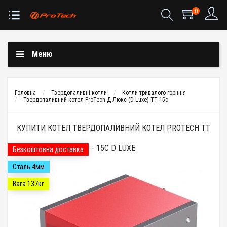
0
Меню
Головна
Твердопаливні котли
Котли тривалого горіння
Твердопаливний котел ProTech Д Люкс (D Luxe) ТТ-15с
КУПИТИ КОТЕЛ ТВЕРДОПАЛИВНИЙ КОТЕЛ PROTECH ТТ
- 15С D LUXE
Безкоштовна доставка
Сталь 4мм
Вага 137кг