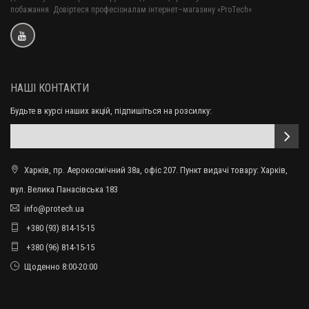
побажання. Довіртеся професіоналам інтернет–магазину «ProTech»
НАШІ КОНТАКТИ
Будьте в курсі наших акцій, підпишіться на розсилку:
Харків, пр. Аерокосмічний 38а, офіс 207. Пункт видачі товару: Харків,
вул. Велика Панасівська 183
info@protech.ua
+380 (93) 814-15-15
+380 (96) 814-15-15
Щоденно 8:00-20:00