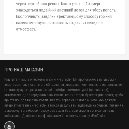
через верхній люк ревізії. Також у зольній камері
знаходиться подвійний висувний лоток для збору попелу.
Екологічність: завдяки ефективнішому способу горіння
палива зменшується кількість шкідливих викидів в
атмосферу.
ПРО НАШ МАГАЗИН
Раді вітати вас в інтернет-магазині «ProTech». Ми пропонуємо вам широкий
асортимент опалювального обладнання: твердопаливні котли, газові котли, печі
і теплоакумулятори, а також всі необхідні комплектуючі (запчастини),
автоматика для твердопаливних котлів, вентилятори, бункери для пелет, турбо-
приставки для газових котлів, пелетні горелки і багато іншого! Менеджери
інтернет-магазину «ProTech», завжди дадуть вам відповідь на будь-які питання і
допоможуть з вибором товару саме для Вас, враховуючи всі нюанси і ваші
побажання. Довіртеся професіоналам інтернет–магазину «ProTech»