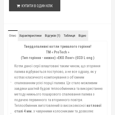
КУПИТИ В ОДИН КЛІК
Опис
Характеристики
Відгуків (1)
Таблиця
Вiдео
Твердопаливні котли тривалого горіння!
ТМ «
ProTech
»
(Тип горіння - нижнє) «ЕКО Лонг» (ЄСО L
ong
)
Котли даної серії влаштовані таким чином, що згоряння
палива відбувається поступово, а не все одразу, як у
котлах класичного компонування з об'ємним
спалюванням усієї порції палива. Це стало можливим
завдяки шахтній будові теплообмінника та використанню
методу нижнього пошарового спалювання палива з
подачею первинного та вторинного повітря.
Теплообмінник виготовлений із високоякісної
котлової
сталі 4 мм.
з чавунними колосниками та дозволяє