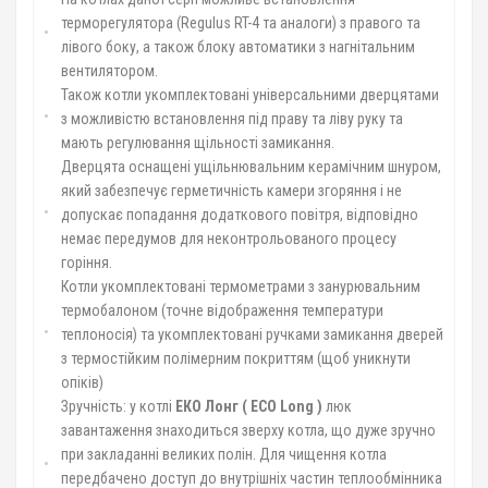
терморегулятора (Regulus RT-4 та аналоги) з правого та
лівого боку, а також блоку автоматики з нагнітальним
вентилятором.
Також котли укомплектовані універсальними дверцятами
з можливістю встановлення під праву та ліву руку та
мають регулювання щільності замикання.
Дверцята оснащені ущільнювальним керамічним шнуром,
який забезпечує герметичність камери згоряння і не
допускає попадання додаткового повітря, відповідно
немає передумов для неконтрольованого процесу
горіння.
Котли укомплектовані термометрами з занурювальним
термобалоном (точне відображення температури
теплоносія) та укомплектовані ручками замикання дверей
з термостійким полімерним покриттям (щоб уникнути
опіків)
Зручність: у котлі
ЕКО Лонг (
ECO
Long
)
люк
завантаження знаходиться зверху котла, що дуже зручно
при закладанні великих полін. Для чищення котла
передбачено доступ до внутрішніх частин теплообмінника