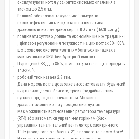
експлуатувати котел у закритих системах опалення з
тиском до 2,5 атм.
Великий обсяг завантажувальної камери та
високоефективний метод спалювання палива
дозволяють котлам даної серії Е
КО Лонг (
ECO
Long
)
працювати суттєво довше та економічніше ніж традиційні
,
діапазон регулювання потужності на цих котлах 30-100%,
що дозволяє експлуатувати їх у багатьох випадках з
максимальним ККД
без буферної ємності.
Підвищений ККД до 85 %, температура газів, що відходять
140-220⁰С.
робочий тиск казана 2,5 атм.
Дана модель котла дозволяє використовувати будь-який
вид палива: дрова, брикети, тріска (подрібнені гілки),
вугілля порід, що не спекаються. Можливе
дозавантаження котла у процесі експлуатації.
Має можливість встановлення регулятора температури
(RT4) або автоматики управління горінням (блок
управління та нагнітальний вентилятор), електричного
ТЕНу (посадкове різьблення 2”) з правого та лівого боку!
На котлах даної серії можливе встановлення