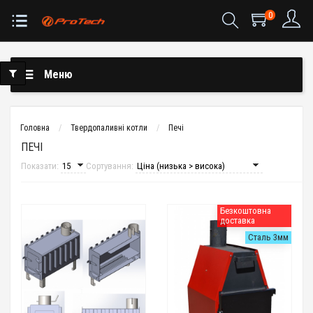
0
Меню
Головна
Твердопаливні котли
Печі
ПЕЧІ
Показати:
Сортування:
Безкоштовна
доставка
Сталь 3мм