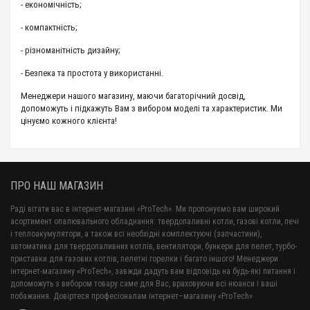
- економічність;
- компактність;
- різноманітність дизайну;
- Безпека та простота у використанні.
Менеджери нашого магазину, маючи багаторічний досвід,
допоможуть і підкажуть Вам з вибором моделі та характеристик. Ми
цінуємо кожного клієнта!
ПРО НАШ МАГАЗИН
Раді вітати вас в інтернет-магазині «ProTech». Ми пропонуємо вам широкий
асортимент опалювального обладнання: твердопаливні котли, газові котли, печі
і теплоакумулятори, а також всі необхідні комплектуючі (запчастини),
автоматика для твердопаливних котлів, вентилятори, бункери для пелет, турбо-
приставки для газових котлів, пелетні горелки і багато іншого! Менеджери
інтернет-магазину «ProTech», завжди дадуть вам відповідь на будь-які питання і
допоможуть з вибором товару саме для Вас, враховуючи всі нюанси і ваші
побажання. Довіртеся професіоналам інтернет–магазину «ProTech»