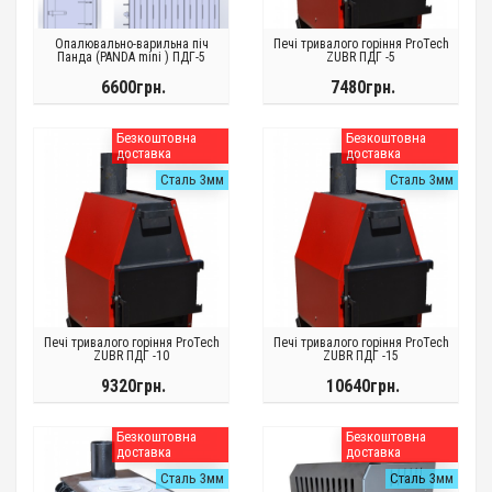
Опалювально-варильна піч
Печі тривалого горіння ProTech
Панда (PANDA mini ) ПДГ-5
ZUBR ПДГ -5
6600грн.
7480грн.
Безкоштовна
Безкоштовна
доставка
доставка
Сталь 3мм
Сталь 3мм
Печі тривалого горіння ProTech
Печі тривалого горіння ProTech
ZUBR ПДГ -10
ZUBR ПДГ -15
9320грн.
10640грн.
Безкоштовна
Безкоштовна
доставка
доставка
Сталь 3мм
Сталь 3мм