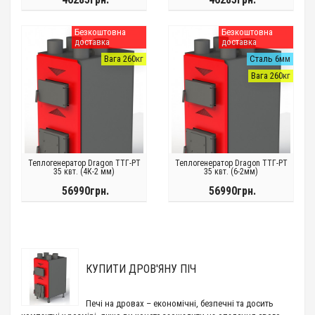
Безкоштовна
Безкоштовна
доставка
доставка
Вага 260кг
Сталь 6мм
Вага 260кг
Теплогенератор Dragon ТТГ-РТ
Теплогенератор Dragon ТТГ-РТ
35 квт. (4К-2 мм)
35 квт. (6-2мм)
56990грн.
56990грн.
КУПИТИ ДРОВ'ЯНУ ПІЧ
Печі на дровах – економічні, безпечні та досить