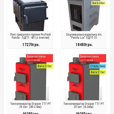
Вага 64кг
Печі тривалого горіння ProTech
Опалювально-варильна піч
Panda - ПДГП - 8П (з плитою)
"Panda Lux" ПДГП-15
17270грн.
18480грн.
Безкоштовна
Безкоштовна
доставка
доставка
Вага 210кг
Сталь 6мм
Вага 210кг
Теплогенератор Dragon ТТГ-РТ
Теплогенератор Dragon ТТГ-РТ
25 квт. (4К-2 мм)
25 квт. (6-2мм)
46285грн.
46285грн.