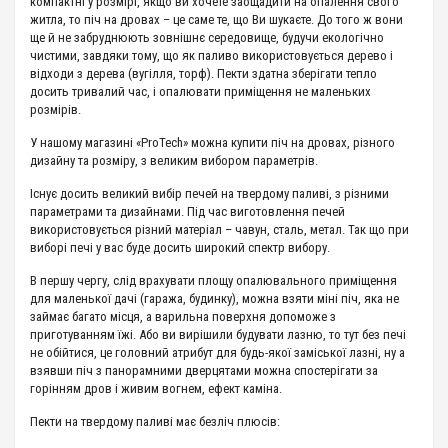
компактні у розмірі, якщо ви хочете заощадити на опалення свого
житла, то піч на дровах – це саме те, що Ви шукаєте. До того ж вони
ще й не забруднюють зовнішнє середовище, будучи екологічно
чистими, завдяки тому, що як паливо використовується дерево і
відходи з дерева (вугілля, торф). Пекти здатна зберігати тепло
досить тривалий час, і опалювати приміщення не маленьких
розмірів.
У нашому магазині «ProTech» можна купити піч на дровах, різного
дизайну та розміру, з великим вибором параметрів.
Існує досить великий вибір печей на твердому паливі, з різними
параметрами та дизайнами. Під час виготовлення печей
використовується різний матеріал – чавун, сталь, метал. Так що при
виборі печі у вас буде досить широкий спектр вибору.
В першу чергу, слід врахувати площу опалювального приміщення
для маленької дачі (гаража, будинку), можна взяти міні піч, яка не
займає багато місця, а варильна поверхня допоможе з
приготуванням їжі. Або ви вирішили будувати лазню, то тут без печі
не обійтися, це головний атрибут для будь-якої заміської лазні, ну а
взявши піч з панорамними дверцятами можна спостерігати за
горінням дров і живим вогнем, ефект каміна.
Пекти на твердому паливі має безліч плюсів: