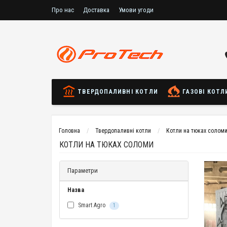
Про нас
Доставка
Умови угоди
ТВЕРДОПАЛИВНІ КОТЛИ
ГАЗОВІ КОТЛ
Головна
Твердопаливні котли
Котли на тюках солом
КОТЛИ НА ТЮКАХ СОЛОМИ
Параметри
Назва
Smart Agro
1