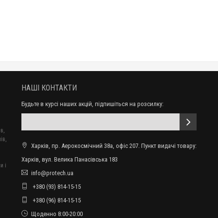
НАШІ КОНТАКТИ
Будьте в курсі наших акцій, підпишіться на розсилку:
в,
ів,
Харків, пр. Аерокосмічний 38а, офіс 207. Пункт видачі товару:
Харків, вул. Велика Панасівська 183
и і
info@protech.ua
+380 (93) 814-15-15
+380 (96) 814-15-15
Щоденно 8:00-20:00