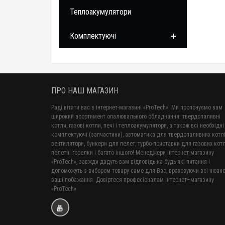
Теплоакумулятори
Комплектуючі
ПРО НАШ МАГАЗИН
Раді вітати вас в інтернет-магазині «ProTech». Ми пропонуємо вам
широкий асортимент опалювального обладнання: твердопаливні
котли, газові котли, печі і теплоакумулятори, а також всі необхідні
комплектуючі (запчастини), автоматика для твердопаливних котлі
вентилятори, бункери для пелет, турбо-приставки для газових котл
пелетні горелки і багато іншого! Менеджери інтернет-магазину
«ProTech», завжди дадуть вам відповідь на будь-які питання і
допоможуть з вибором товару саме для Вас, враховуючи всі нюанс
ваші побажання. Довіртеся професіоналам інтернет–магазину
«ProTech»