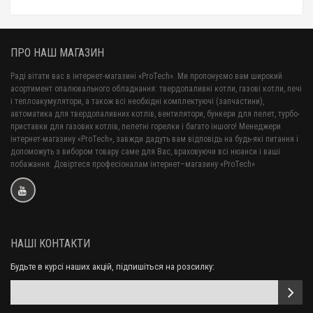
ПРО НАШ МАГАЗИН
Раді вітати вас в інтернет-магазині «ProTech». Ми пропонуємо вам широкий
асортимент опалювального обладнання: твердопаливні котли, газові котли, печі
і теплоакумулятори, а також всі необхідні комплектуючі (запчастини),
автоматика для твердопаливних котлів, вентилятори, бункери для пелет, турбо-
приставки для газових котлів, пелетні горелки і багато іншого! Менеджери
інтернет-магазину «ProTech», завжди дадуть вам відповідь на будь-які питання і
допоможуть з вибором товару саме для Вас, враховуючи всі нюанси і ваші
побажання. Довіртеся професіоналам інтернет–магазину «ProTech»
НАШІ КОНТАКТИ
Будьте в курсі наших акцій, підпишіться на розсилку: